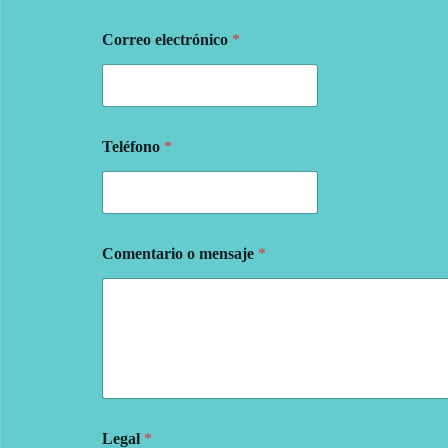
Correo electrónico
*
Teléfono
*
Comentario o mensaje
*
Legal
*