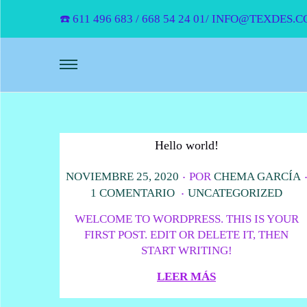
☎️ 611 496 683 / 668 54 24 01/ INFO@TEXD
Hello world!
.
P
NOVIEMBRE 25, 2020
POR
CHEMA GARCÍA
.
U
P
1 COMENTARIO
UNCATEGORIZED
B
U
WELCOME TO WORDPRESS. THIS IS YOUR
L
B
FIRST POST. EDIT OR DELETE IT, THEN
I
L
START WRITING!
C
I
A
C
LEER MÁS
D
A
O
D