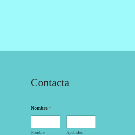
E
O
L
E
N
Contacta
Nombre
*
Nombre
Apellidos