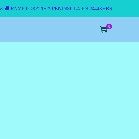
UM
🚚 ENVÍO GRATIS A PENÍNSULA EN 24/48HRS
0