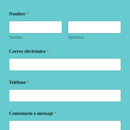
Nombre
*
Nombre
Apellidos
Correo electrónico
*
Teléfono
*
Comentario o mensaje
*