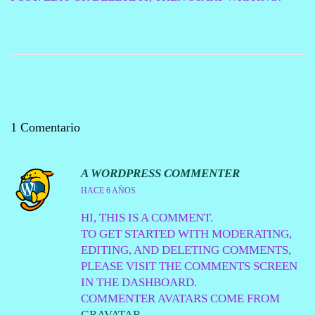
E
E
C
C
G
N
A
A
A
I
D
D
C
D
O
O
I
O
E
E
Ó
L
N
N
1 Comentario
A WORDPRESS COMMENTER
N
HACE 6 AÑOS
O
HI, THIS IS A COMMENT.
V
TO GET STARTED WITH MODERATING,
I
EDITING, AND DELETING COMMENTS,
E
PLEASE VISIT THE COMMENTS SCREEN
M
IN THE DASHBOARD.
B
COMMENTER AVATARS COME FROM
R
GRAVATAR
.