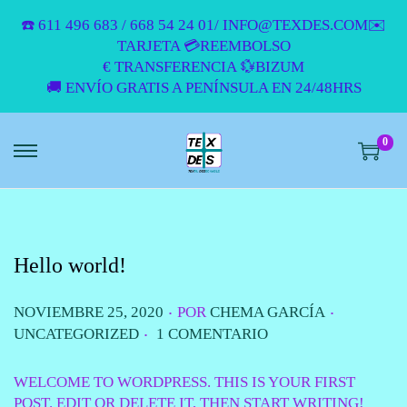
☎️ 611 496 683 / 668 54 24 01/ INFO@TEXDES.COM✉️
TARJETA 💳REEMBOLSO
€ TRANSFERENCIA 💱BIZUM
🚚 ENVÍO GRATIS A PENÍNSULA EN 24/48HRS
0
S
S
A
A
L
L
T
T
A
A
Hello world!
R
R
A
A
L
L
.
.
P
P
NOVIEMBRE 25, 2020
POR
CHEMA GARCÍA
A
C
.
U
U
UNCATEGORIZED
1 COMENTARIO
N
O
B
B
A
N
L
L
WELCOME TO WORDPRESS. THIS IS YOUR FIRST
V
T
I
I
POST. EDIT OR DELETE IT, THEN START WRITING!