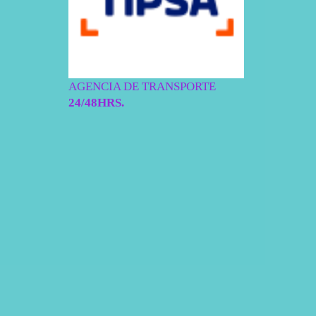
1
5
5
0
.
€
0
.
0
€
AGENCIA DE TRANSPORTE
.
24/48HRS.