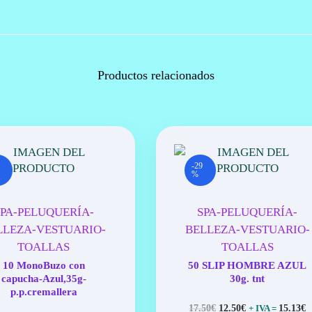
0
E
€
S
.
P
O
Productos relacionados
L
I
P
R
O
P
-29
I
%
L
E
SPA-PELUQUERÍA-
SPA-PELUQUERÍA-
N
LLEZA-VESTUARIO-
BELLEZA-VESTUARIO-
O
TOALLAS
TOALLAS
3
10 MonoBuzo con
50 SLIP HOMBRE AZUL
0
capucha-Azul,35g-
30g. tnt
G
p.p.cremallera
.
E
E
17.50
€
12.50
€
15.13
€
+ IVA =