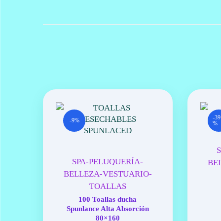
-39
-9%
%
SPA-PELUQUERÍA-
BE
BELLEZA-VESTUARIO-
TOALLAS
100 Toallas ducha
Spunlance Alta Absorción
80×160