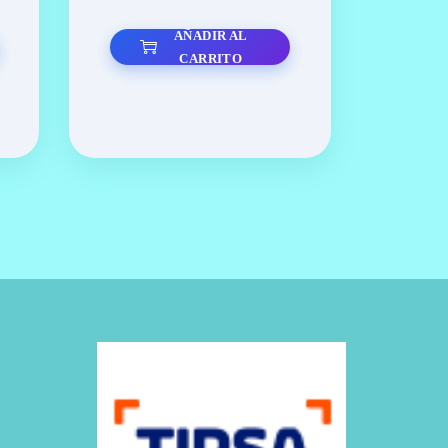
L
L
AÑADIR AL
P
P
CARRITO
R
R
E
E
C
C
I
I
O
O
O
A
R
C
I
T
G
U
I
A
N
L
A
E
L
S
E
:
R
1
A
4
:
.