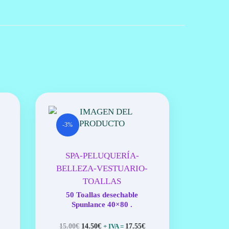
-3%
SPA-PELUQUERÍA-
BELLEZA-VESTUARIO-
TOALLAS
50 Toallas desechable
Spunlance 40×80 .
E
E
15.00
€
14.50
€
17.55
€
+ IVA =