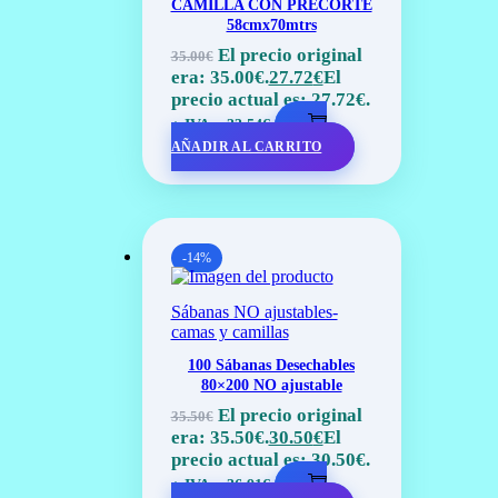
CAMILLA CON PRECORTE
58cmx70mtrs
El precio original
35.00
€
era: 35.00€.
27.72
€
El
precio actual es: 27.72€.
+ IVA =
33.54
€
AÑADIR AL CARRITO
-14%
Sábanas NO ajustables-
camas y camillas
100 Sábanas Desechables
80×200 NO ajustable
El precio original
35.50
€
era: 35.50€.
30.50
€
El
precio actual es: 30.50€.
+ IVA =
36.91
€