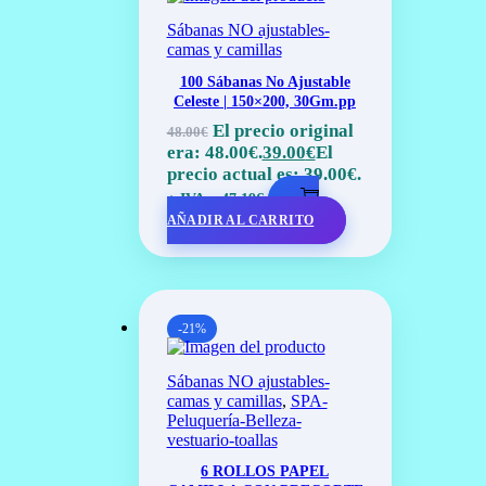
Sábanas NO ajustables-
camas y camillas
100 Sábanas No Ajustable
Celeste | 150×200, 30Gm.pp
El precio original
48.00
€
era: 48.00€.
39.00
€
El
precio actual es: 39.00€.
+ IVA =
47.19
€
AÑADIR AL CARRITO
-21%
Sábanas NO ajustables-
camas y camillas
,
SPA-
Peluquería-Belleza-
vestuario-toallas
6 ROLLOS PAPEL