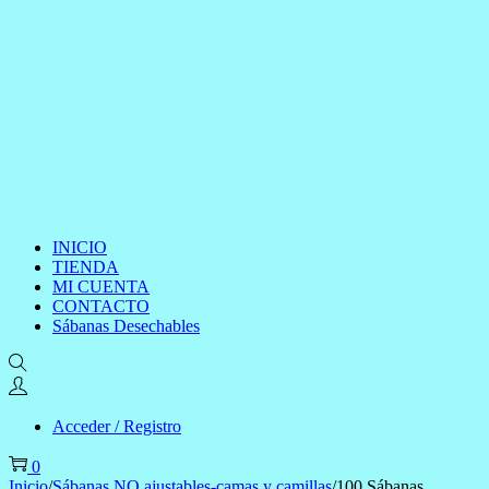
INICIO
TIENDA
MI CUENTA
CONTACTO
Sábanas Desechables
Acceder / Registro
0
Inicio
/
Sábanas NO ajustables-camas y camillas
/
100 Sábanas