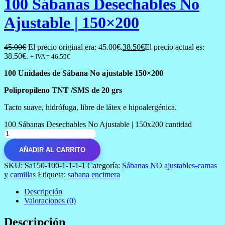
100 Sábanas Desechables No
Ajustable | 150×200
45.00
€
El precio original era: 45.00€.
38.50
€
El precio actual es:
38.50€.
+ IVA =
46.59
€
100 Unidades de Sábana No ajustable 150×200
Polipropileno TNT /SMS de 20 grs
Tacto suave, hidrófuga, libre de látex e hipoalergénica.
100 Sábanas Desechables No Ajustable | 150x200 cantidad
AÑADIR AL CARRITO
SKU:
Sa150-100-1-1-1-1
Categoría:
Sábanas NO ajustables-camas
y camillas
Etiqueta:
sabana encimera
Descripción
Valoraciones (0)
Descripción