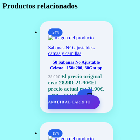
Productos relacionados
-24%
Sábanas NO ajustables-
camas y camillas
50 Sábanas No Ajustable
Celeste | 150×200, 30Gm.pp
El precio original
28.90
€
era: 28.90€.
21.90
€
El
precio actual es: 21.90€.
+ IVA =
26.50
€
AÑADIR AL CARRITO
-19%