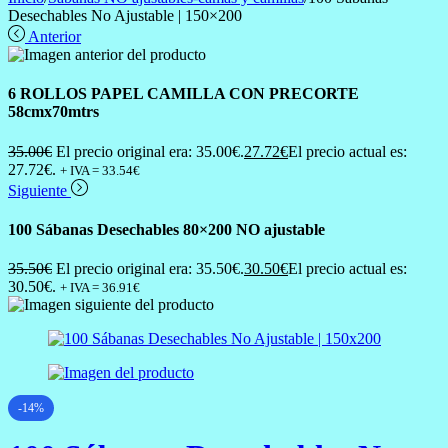
Desechables No Ajustable | 150×200
Anterior
6 ROLLOS PAPEL CAMILLA CON PRECORTE
58cmx70mtrs
35.00
€
El precio original era: 35.00€.
27.72
€
El precio actual es:
27.72€.
+ IVA =
33.54
€
Siguiente
100 Sábanas Desechables 80×200 NO ajustable
35.50
€
El precio original era: 35.50€.
30.50
€
El precio actual es:
30.50€.
+ IVA =
36.91
€
-14%