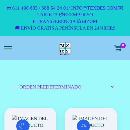
☎️ 611 496 683 / 668 54 24 01/ INFO@TEXDES.COM✉️
TARJETA 💳REEMBOLSO
€ TRANSFERENCIA 💱BIZUM
🚚 ENVÍO GRATIS A PENÍNSULA EN 24/48HRS
0
S
S
A
A
L
L
T
T
A
A
R
R
A
A
L
L
A
C
N
O
A
N
V
T
-13
-7%
%