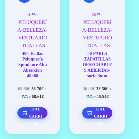
E
E
G
N
SPA-
SPA-
A
I
PELUQUERÍ
PELUQUERÍ
C
D
I
O
A-BELLEZA-
A-BELLEZA-
Ó
VESTUARIO
VESTUARIO
N
-TOALLAS
-TOALLAS
400 Toallas
50 PARES
Peluquería
ZAPATILLAS
Spunlance Alta
DESECHABLE
Absorción
S ABIERTAS-
40×80
suela 3mm
E
E
E
E
65.00
€
56.70
€
36.00
€
33.50
€
+
+
L
L
L
L
68.61
€
40.54
€
IVA =
IVA =
P
P
P
P
AÑADI
AÑADI
R
R
R
R
R AL
R AL
E
E
E
E
CARRI
CARRI
C
C
C
C
TO
TO
I
I
I
I
O
O
O
O