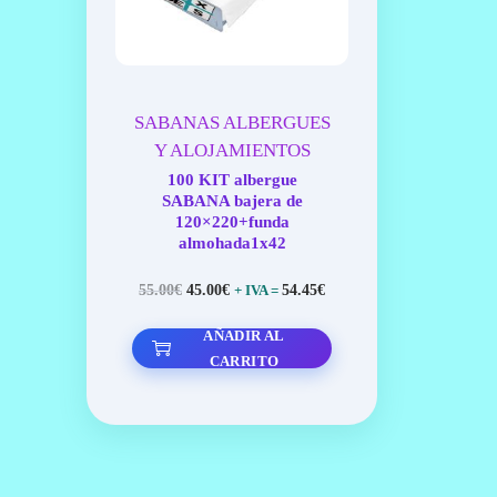
A
I
C
D
I
O
Ó
N
SABANAS ALBERGUES
Y ALOJAMIENTOS
100 KIT albergue
SABANA bajera de
120×220+funda
almohada1x42
E
E
55.00
€
45.00
€
54.45
€
+ IVA =
L
L
AÑADIR AL
P
P
CARRITO
R
R
E
E
C
C
I
I
O
O
O
A