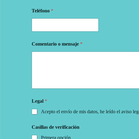
Teléfono
*
Comentario o mensaje
*
Legal
*
Acepto el envío de mis datos, he leído el aviso leg
Casillas de verificación
Primera opción