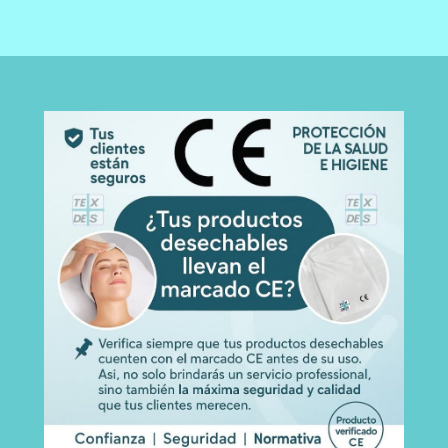
R
C
I
T
G
U
I
A
N
L
A
E
L
S
E
:
R
4
A
5
:
.
5
0
5
0
.
€
0
.
0
€
.