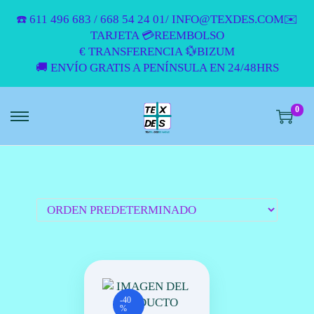
☎️ 611 496 683 / 668 54 24 01/ INFO@TEXDES.COM✉️
TARJETA 💳REEMBOLSO
€ TRANSFERENCIA 💱BIZUM
🚚 ENVÍO GRATIS A PENÍNSULA EN 24/48HRS
0
S
S
A
A
L
L
T
T
A
A
R
R
A
A
L
L
A
C
N
O
A
N
V
T
-40
%