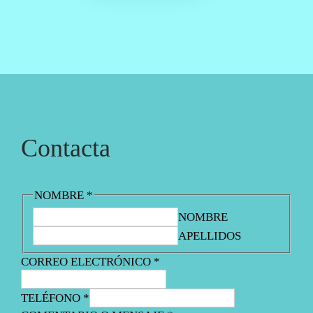
O
A
R
C
I
T
G
U
I
A
N
L
A
E
L
S
Contacta
E
:
R
2
A
3
:
.
NOMBRE
*
3
8
NOMBRE
9
0
APELLIDOS
.
€
9
.
CORREO ELECTRÓNICO
*
0
€
TELÉFONO
*
.